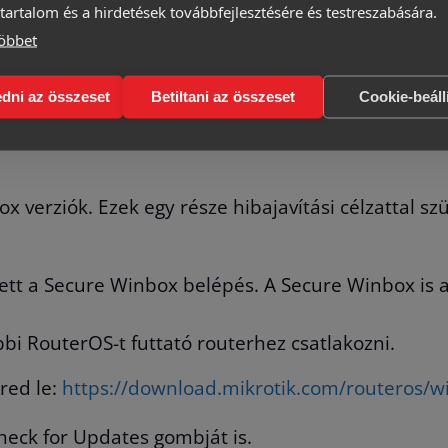
tartalom és a hirdetések továbbfejlesztésére és testreszabására.
 még nem történt meg), egy biztonságos verzióra
öbbet
 jelszavának megváltoztatása
ése és kiírtása. A MikroTik teljes export elemzést
dni az összeset
Betiltani az összeset
Cookie-beáll
verziók. Ezek egy része hibajavítási célzattal szü
tt a Secure Winbox belépés. A Secure Winbox is a 
bbi RouterOS-t futtató routerhez csatlakozni.
éred le:
https://download.mikrotik.com/routeros/w
heck for Updates gombját is.