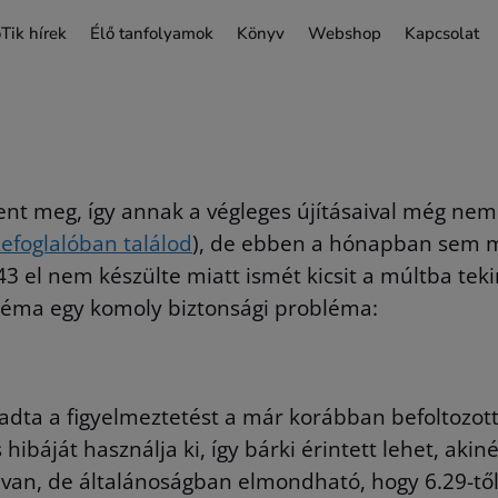
Tik hírek
Élő tanfolyamok
Könyv
Webshop
Kapcsolat
ent meg, így annak a végleges újításaival még nem
efoglalóban találod
), de ebben a hónapban sem ma
6.43 el nem készülte miatt ismét kicsit a múltba 
ő téma egy komoly biztonsági probléma:
iadta a figyelmeztetést a már korábban befoltozot
ibáját használja ki, így bárki érintett lehet, akiné
k van, de általánoságban elmondható, hogy 6.29-tő