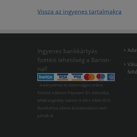
Vissza az ingyenes tartalmakra
Adat
Ingyenes bankkártyás
fizetési lehetőség a Barion-
Vásá
nal!
felt
A kényelmes és biztonságos online
fizetést a Barion Payment Zrt. biztosítja,
MNB engedély száma: H-EN-I-1064/2013
Bankkártya adatai áruházunkhoz nem
jutnak el.