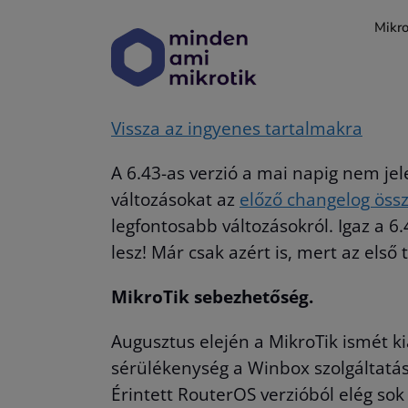
Kihagyás
Mikro
Vissza az ingyenes tartalmakra
A 6.43-as verzió a mai napig nem jel
változásokat az
előző changelog össz
legfontosabb változásokról. Igaz a 
lesz! Már csak azért is, mert az els
MikroTik sebezhetőség.
Augusztus elején a MikroTik ismét k
sérülékenység a Winbox szolgáltatás h
Érintett RouterOS verzióból elég so