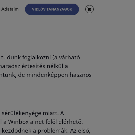
Adataim
VIDEÓS TANANYAGOK
 tudunk foglalkozni (a várható
radsz értesítés nélkül a
tekintünk, de mindenképpen hasznos
t sérülékenyége miatt. A
l a Winbox a net felől elérhető.
l kezdődnek a problémák. Az első,