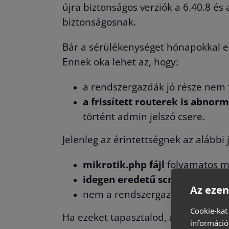
újra biztonságos verziók a 6.40.8 és
biztonságosnak.
Bár a sérülékenységet hónapokkal eze
Ennek oka lehet az, hogy:
a rendszergazdák jó része nem fr
a frissített routerek is abno
történt admin jelszó csere.
Jelenleg az érintettségnek az alábbi j
mikrotik.php fájl
folyamatos me
idegen eredetű script
/schedul
Az ezen
nem a rendszergazda által elvé
Cookie-kat
Ha ezeket tapasztalod, az alábbiakat
információ