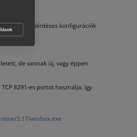
 javasol és a kérdéses konfigurációk
ítások
letett, de vannak új, vagy éppen
TCP 8291-es portot használja, így
inbox/3.17/winbox.exe