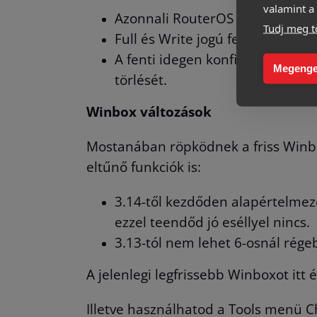
valamint a 
Azonnali RouterOS frissítés (ha
Tudj meg t
Full és Write jogú felhasználók
A fenti idegen konfigok megkeres
Megenge
törlését.
Winbox változások
Mostanában röpködnek a friss Winbox 
eltűnő funkciók is:
3.14-től kezdőden alapértelmeze
ezzel teendőd jó eséllyel nincs.
3.13-tól nem lehet 6-osnál rége
A jelenlegi legfrissebb Winboxot itt 
Illetve használhatod a Tools menü C