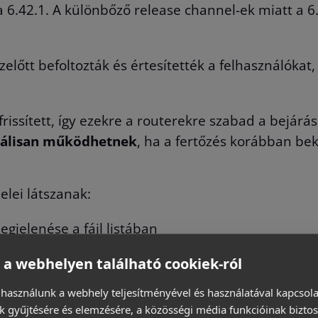
 a 6.42.1. A különbőző release channel-ek miatt a 6
lőtt befoltozták és értesítették a felhasználókat,
issített, így ezekre a routerekre szabad a bejárás
rmálisan működhetnek
, ha a fertőzés korábban bek
elei látszanak:
gjelenése a fájl listában
er bejegyzés
 a webhelyen található cookiek-ról
gzett
IP->SOCKS
beállítás
 használunk a webhely teljesítményével és használatával kapcsol
 kell tenned:
k gyűjtésére és elemzésére, a közösségi média funkcióinak biztos