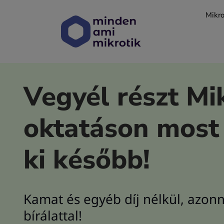
Kihagyás
Mikro
Vegyél részt Mi
oktatáson most 
ki később!
Kamat és egyéb díj nélkül, azonn
bírálattal!