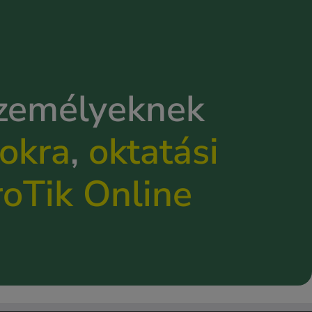
személyeknek
okra
,
oktatási
roTik Online