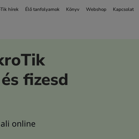
Tik hírek
Élő tanfolyamok
Könyv
Webshop
Kapcsolat
kroTik
és fizesd
ali online