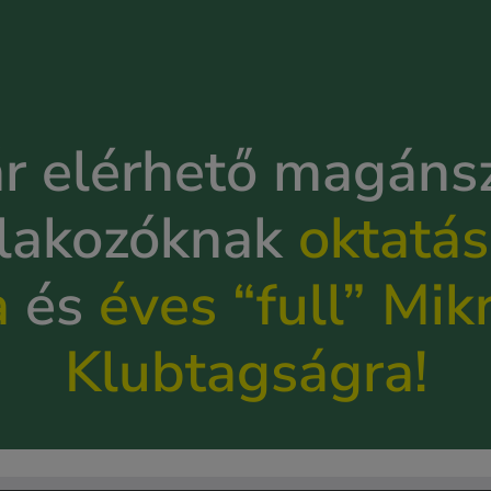
r elérhető magán
llakozóknak
oktatás
a
és
éves “full” Mik
Klubtagságra!