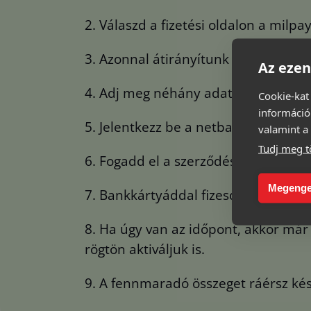
2. Válaszd a fizetési oldalon a milpay
3. Azonnal átirányítunk a bírálati fel
Az ezen
4. Adj meg néhány adatot magadról, 
Cookie-kat
információ
5. Jelentkezz be a netbankodba, és 
valamint a 
Tudj meg t
6. Fogadd el a szerződést és írd alá
Megenge
7. Bankkártyáddal fizesd ki az első r
8. Ha úgy van az időpont, akkor már a
rögtön aktiváljuk is.
9. A fennmaradó összeget ráérsz késő