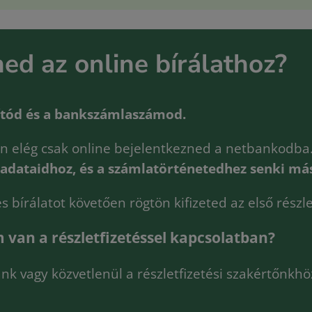
ned az online bírálathoz?
ítód és a bankszámlaszámod.
rán elég csak online bejelentkezned a netbankodb
i adataidhoz, és a számlatörténetedhez senki má
es bírálatot követően rögtön kifizeted az első részle
 van a részletfizetéssel kapcsolatban?
nk vagy közvetlenül a részletfizetési szakértőnkhö