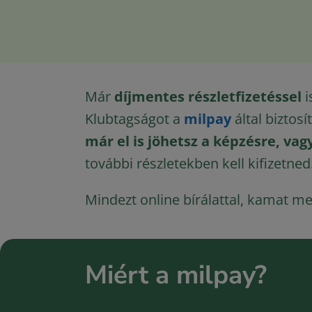
Már
díjmentes részletfizetéssel
i
Klubtagságot a
milpay
által biztosí
már el is jöhetsz a képzésre, v
további részletekben kell kifizetned
Mindezt online bírálattal, kamat m
Miért a milpay?