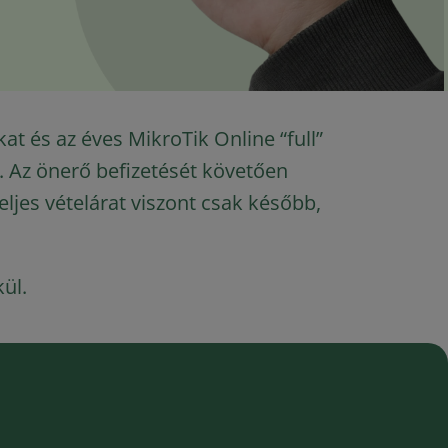
t és az éves MikroTik Online “full”
el. Az önerő befizetését követően
eljes vételárat viszont csak később,
ül.