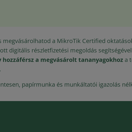
s megvásárolhatod a MikroTik Certified oktatásoka
tott digitális részletfizetési megoldás segítségév
agy hozzáférsz a megvásárolt tananyagokhoz
a t
.
entesen, papírmunka és munkáltatói igazolás nélk