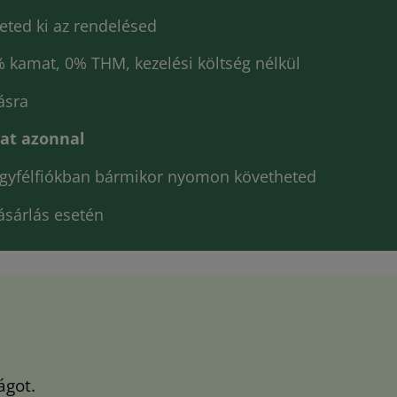
eted ki az rendelésed
% kamat, 0% THM, kezelési költség nélkül
ásra
lat azonnal
s Ügyfélfiókban bármikor nyomon követheted
vásárlás esetén
ágot.