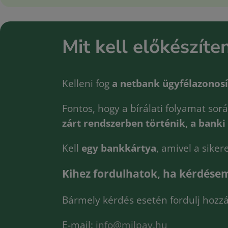
Mit kell előkészíte
Kelleni fog
a netbank ügyfélazonos
Fontos, hogy a bírálati folyamat so
zárt rendszerben történik, a bank
Kell
egy bankkártya
, amivel a siker
Kihez fordulhatok, ha kérdésem
Bármely kérdés esetén fordulj hozzá
E-mail:
info@milpay.hu