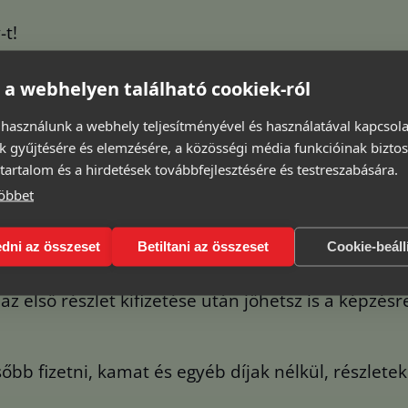
-t!
ületre.
 a webhelyen található cookiek-ról
hogy rendszerünk el tudja készíteni a szerződést.
 használunk a webhely teljesítményével és használatával kapcsol
k gyűjtésére és elemzésére, a közösségi média funkcióinak biztos
azon keresztül a milpay beolvassa bankszámlatört
tartalom és a hirdetések továbbfejlesztésére és testreszabására.
öbbet
 egy SMS kóddal.
dni az összeset
Betiltani az összeset
Cookie-beáll
észletet, és már készen is vagyunk.
z első részlet kifizetése után jöhetsz is a képzésr
bb fizetni, kamat és egyéb díjak nélkül, részlete