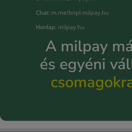
Chat:
m.me/bnpl.milpay.hu
Honlap:
milpay.hu
A milpay má
és egyéni vá
csomagokr