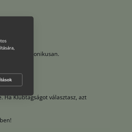
atos
ítására,
éneted elektronikusan.
ítások
e. Ha Klubtagságot választasz, azt
kben!