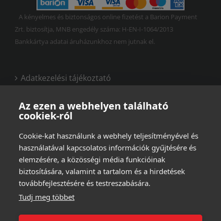
A kényelmes és biztonságos online fizetést a Barion Payment
Zrt. biztosítja, MNB engedély száma: H-EN-I-1064/2013
Bankkártya adatai áruházunkhoz nem jutnak el.
Adatkezelési tájékoztató
Vásárlási és felhasználási feltételek
Az ezen a webhelyen található
cookiek-ról
Cookie-kat használunk a webhely teljesítményével és
használatával kapcsolatos információk gyűjtésére és
elemzésére, a közösségi média funkcióinak
biztosítására, valamint a tartalom és a hirdetések
továbbfejlesztésére és testreszabására.
Tudj meg többet