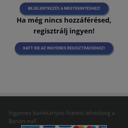
BEJELENTKEZÉS A MEGTEKINTÉSHEZ!
Ha még nincs hozzáférésed,
regisztrálj ingyen!
KATT IDE AZ INGYENES REGISZTRÁCIÓHOZ!
Ingyenes bankkártyás fizetési lehetőség a
Barion-nal!