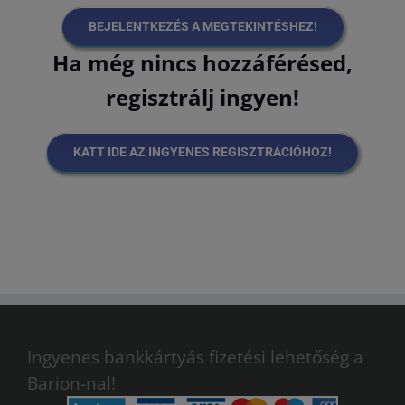
BEJELENTKEZÉS A MEGTEKINTÉSHEZ!
Ha még nincs hozzáférésed,
regisztrálj ingyen!
KATT IDE AZ INGYENES REGISZTRÁCIÓHOZ!
Ingyenes bankkártyás fizetési lehetőség a
Barion-nal!