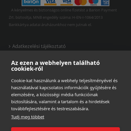
A kényelmes és biztonságos online fizetést a Barion Payment
Zrt. biztosítja, MNB engedély száma: H-EN-I-1064/2013
Bankkártya adatai áruházunkhoz nem jutnak el.
Adatkezelési tájékoztató
Vásárlási és felhasználási feltételek
Az ezen a webhelyen található
cookiek-ról
Cookie-kat használunk a webhely teljesítményével és
használatával kapcsolatos információk gyűjtésére és
elemzésére, a közösségi média funkcióinak
biztosítására, valamint a tartalom és a hirdetések
továbbfejlesztésére és testreszabására.
Tudj meg többet