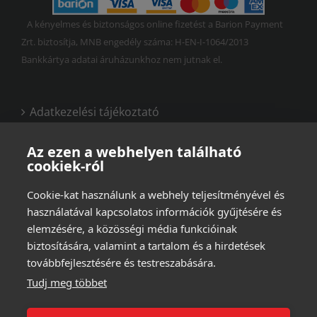
A kényelmes és biztonságos online fizetést a Barion Payment
Zrt. biztosítja, MNB engedély száma: H-EN-I-1064/2013
Bankkártya adatai áruházunkhoz nem jutnak el.
Adatkezelési tájékoztató
Vásárlási és felhasználási feltételek
Az ezen a webhelyen található
cookiek-ról
Cookie-kat használunk a webhely teljesítményével és
használatával kapcsolatos információk gyűjtésére és
elemzésére, a közösségi média funkcióinak
biztosítására, valamint a tartalom és a hirdetések
továbbfejlesztésére és testreszabására.
Tudj meg többet