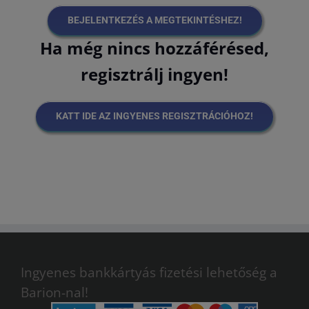
BEJELENTKEZÉS A MEGTEKINTÉSHEZ!
Ha még nincs hozzáférésed,
regisztrálj ingyen!
KATT IDE AZ INGYENES REGISZTRÁCIÓHOZ!
Ingyenes bankkártyás fizetési lehetőség a
Barion-nal!