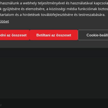
 használunk a webhely teljesítményével és használatával kapcsol
k gyűjtésére és elemzésére, a közösségi média funkcióinak biztos
tartalom és a hirdetések továbbfejlesztésére és testreszabására.
öbbet
kezelési tájékoztató
rlási és felhasználási
dni az összeset
Betiltani az összeset
Cookie-beáll
ételek
ed