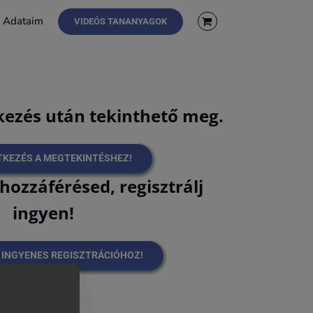
Adataim
VIDEÓS TANANYAGOK
tkezés után tekinthető meg.
TKEZÉS A MEGTEKINTÉSHEZ!
hozzáférésed, regisztrálj
ingyen!
Z INGYENES REGISZTRÁCIÓHOZ!