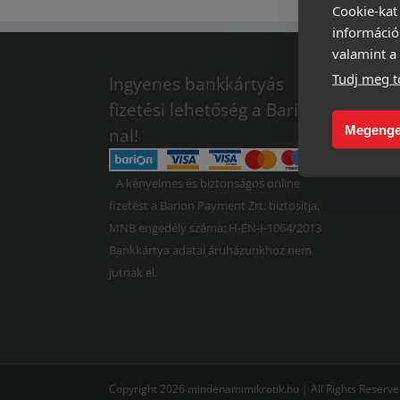
Cookie-kat
információ
valamint a 
Tudj meg t
Adat
Ingyenes bankkártyás
fizetési lehetőség a Barion-
Vásá
Megenge
nal!
felt
A kényelmes és biztonságos online
fizetést a Barion Payment Zrt. biztosítja,
MNB engedély száma: H-EN-I-1064/2013
Bankkártya adatai áruházunkhoz nem
jutnak el.
Copyright 2026 mindenamimikrotik.hu | All Rights Reserv