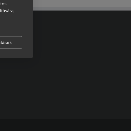
atos
ítására,
ítások