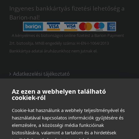
Ingyenes bankkártyás fizetési lehetőség a
Barion-nal!
A kényelmes és biztonságos online fizetést a Barion Payment
Zrt. biztosítja, MNB engedély száma: H-EN-I-1064/2013
Bankkártya adatai áruházunkhoz nem jutnak el.
Adatkezelési tájékoztató
Vásárlási és felhasználási feltételek
Az ezen a webhelyen található
cookiek-ról
Cookie-kat használunk a webhely teljesítményével és
használatával kapcsolatos információk gyűjtésére és
elemzésére, a közösségi média funkcióinak
biztosítására, valamint a tartalom és a hirdetések