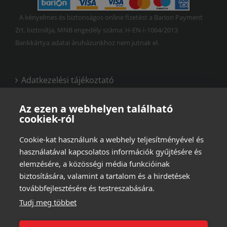
A kényelmes és biztonságos online fizetést a Barion Payment
Zrt. biztosítja, MNB engedély száma: H-EN-I-1064/2013
Bankkártya adatai áruházunkhoz nem jutnak el.
Adatkezelési tájékoztató
Vásárlási és felhasználási feltételek
Az ezen a webhelyen található
cookiek-ról
Cookie-kat használunk a webhely teljesítményével és
használatával kapcsolatos információk gyűjtésére és
elemzésére, a közösségi média funkcióinak
biztosítására, valamint a tartalom és a hirdetések
továbbfejlesztésére és testreszabására.
Tudj meg többet