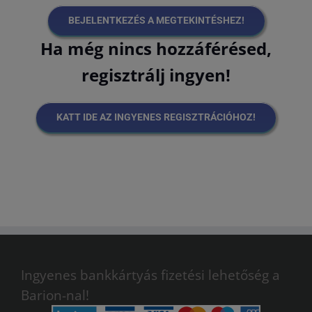
BEJELENTKEZÉS A MEGTEKINTÉSHEZ!
Ha még nincs hozzáférésed,
regisztrálj ingyen!
KATT IDE AZ INGYENES REGISZTRÁCIÓHOZ!
Ingyenes bankkártyás fizetési lehetőség a
Barion-nal!