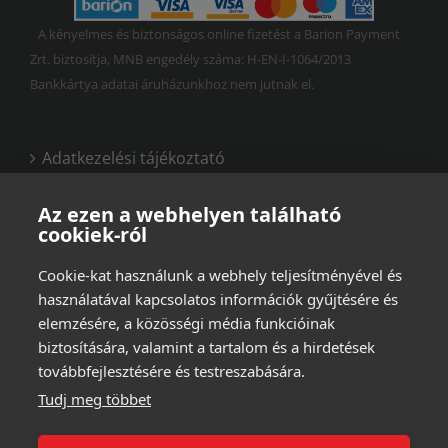
A kényelmes és biztonságos online fizetést a Barion Payment
Zrt. biztosítja, MNB engedély száma: H-EN-I-1064/2013
Bankkártya adatai áruházunkhoz nem jutnak el.
Adatkezelési tájékoztató
Vásárlási és felhasználási feltételek
Az ezen a webhelyen található
cookiek-ról
Cookie-kat használunk a webhely teljesítményével és
használatával kapcsolatos információk gyűjtésére és
elemzésére, a közösségi média funkcióinak
biztosítására, valamint a tartalom és a hirdetések
továbbfejlesztésére és testreszabására.
Tudj meg többet