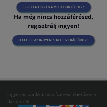
BEJELENTKEZÉS A MEGTEKINTÉSHEZ!
Ha még nincs hozzáférésed,
regisztrálj ingyen!
KATT IDE AZ INGYENES REGISZTRÁCIÓHOZ!
Ingyenes bankkártyás fizetési lehetőség a
Barion-nal!