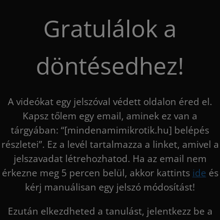
Kihagyás
Gratulálok a
döntésedhez!
A videókat egy jelszóval védett oldalon éred el.
Kapsz tőlem egy email, aminek ez van a
tárgyában: “[mindenamimikrotik.hu] belépés
részletei”. Ez a levél tartalmazza a linket, amivel a
jelszavadat létrehozhatod. Ha az email nem
érkezne meg 5 percen belül, akkor kattints
ide
és
kérj manuálisan egy jelszó módosítást!
Ezután elkezdheted a tanulást, jelentkezz be a