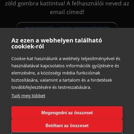
zöld gombra kattintva! A felhasználói neved az
email címed!
BEJELENTKEZÉS A VIDEÓK MEGTEKINTÉSÉHEZ!
Az ezen a webhelyen található
cookiek-ról
Cookie-kat használunk a webhely teljesítményével és
használatával kapcsolatos információk gyűjtésére és
elemzésére, a közösségi média funkcióinak
biztosítására, valamint a tartalom és a hirdetések
továbbfejlesztésére és testreszabására.
Tudj meg többet
Megengedni az összeset
Betiltani az összeset