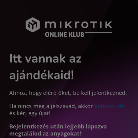
Kihagyás
Itt vannak az
ajándékaid!
Ahhoz, hogy elérd őket, be kell jelentkezned.
Ha nincs meg a jelszavad, akkor
kattints ide
és kérj egy újat!
Bejelentkezés után lejjebb lapozva
megtalálod az anyagokat!