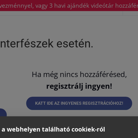
ezménnyel, vagy 3 havi ajándék videótár hozzáfé
Előző Téma
 interfészek esetén.
Ha még nincs hozzáférésed,
regisztrálj ingyen!
KATT IDE AZ INGYENES REGISZTRÁCIÓHOZ!
 a webhelyen található cookiek-ról