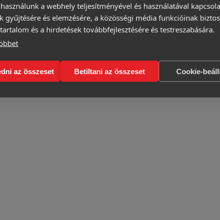
 használunk a webhely teljesítményével és használatával kapcsol
k gyűjtésére és elemzésére, a közösségi média funkcióinak biztos
tartalom és a hirdetések továbbfejlesztésére és testreszabására.
öbbet
dni az összeset
Betiltani az összeset
Cookie-beáll