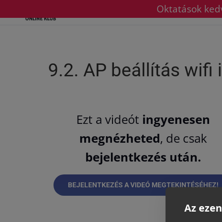
Oktatások kedv
9.2. AP beállítás wifi
Ezt a videót
ingyenesen
megnézheted
, de csak
bejelentkezés után.
BEJELENTKEZÉS A VIDEÓ MEGTEKINTÉSÉHEZ!
Az ezen