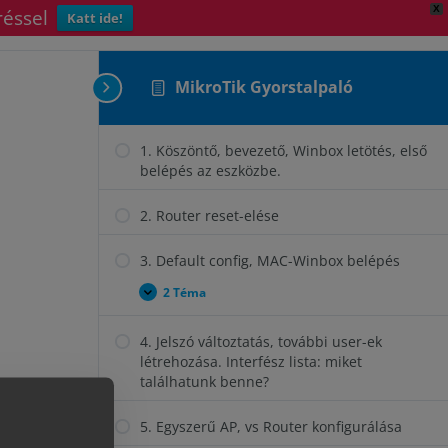
X
réssel
Katt ide!
Következő Lecke
MikroTik Gyorstalpaló
1. Köszöntő, bevezető, Winbox letötés, első
belépés az eszközbe.
2. Router reset-elése
3. Default config, MAC-Winbox belépés
2 Téma
3.
Kinyitás
Default
config,
4. Jelszó változtatás, további user-ek
MAC-
Winbox
létrehozása. Interfész lista: miket
belépés
találhatunk benne?
5. Egyszerű AP, vs Router konfigurálása