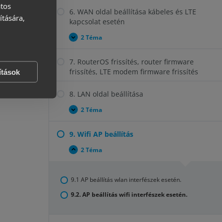
atos
6. WAN oldal beállítása kábeles és LTE
ítására,
kapcsolat esetén
2 Téma
6.
Kinyitás
WAN
oldal
7. RouterOS frissítés, router firmware
beállítása
kábeles
frissítés, LTE modem firmware frissítés
ítások
és
LTE
kapcsolat
8. LAN oldal beállítása
esetén
2 Téma
8.
Kinyitás
LAN
oldal
9. Wifi AP beállítás
beállítása
2 Téma
9.
Becsukás
Wifi
AP
beállítás
9.1 AP beállítás wlan interfészek esetén.
9.2. AP beállítás wifi interfészek esetén.