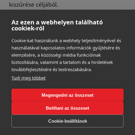
kiszűrése céljából.
A hozzászólás elfogadása után, a
Az ezen a webhelyen található
hozzászólás tartalma és a profil kép is
cookiek-ról
megjelenik nyilvánosan.
Cookie-kat használunk a webhely teljesítményével és
használatával kapcsolatos információk gyűjtésére és
Az adatkezelés a Nemzeti Adatvédelmi és
elemzésére, a közösségi média funkcióinak
Információszabadság Hatósághoz
biztosítására, valamint a tartalom és a hirdetések
bejelentésre került, az adatkezelés
továbbfejlesztésére és testreszabására.
adatvédelmi nyilvántartási azonosító
Tudj meg többet
száma: NAIH-127834/2017
Megengedni az összeset
AZ ADATKEZELÉS BIZTONSÁGA
Betiltani az összeset
Az adatkezelés helye: a Nethely Kft.
Cookie-beállítások
mindenkori telephelye