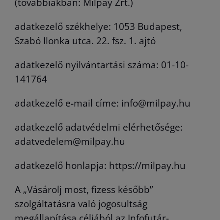
(továbbiakban: Milpay Zrt.)
adatkezelő székhelye: 1053 Budapest,
Szabó Ilonka utca. 22. fsz. 1. ajtó
adatkezelő nyilvántartási száma: 01-10-
141764
adatkezelő e-mail címe: info@milpay.hu
adatkezelő adatvédelmi elérhetősége:
adatvedelem@milpay.hu
adatkezelő honlapja: https://milpay.hu
A „Vásárolj most, fizess később”
szolgáltatásra való jogosultság
megállapítása céljából az Infofutár-