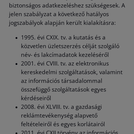
biztonságos adatkezeléshez szükségesek. A
jelen szabályzat a következő hatályos
jogszabályok alapján került kialakításra:
1995. évi CXIX. tv. a kutatás és a
közvetlen üzletszerzés célját szolgáló
név- és lakcímadatok kezeléséről
2001. évi CVIII. tv. az elektronikus
kereskedelmi szolgáltatások, valamint
az információs társadalommal
összefüggő szolgáltatások egyes
kérdéseiről
2008. évi XLVIII. tv. a gazdasági
reklámtevékenység alapvető
feltételeiről és egyes korlátairól
2011. évi CXII törvény az információs