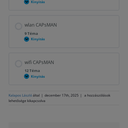
Kinyitás
CAPsMan
alapok,
közös
tudnivalók
a
wlan CAPsMAN
wlan
és
9 Téma
a
wifi
Kinyitás
wlan
CAPsMAN-
CAPsMAN
hez
wifi CAPsMAN
12 Téma
Kinyitás
wifi
CAPsMAN
CAPsMAN
Kalapos László
által
|
december 17th, 2025
|
a hozzászólások
–
lehetősége kikapcsolva
AP-
k
központi
vezérlése
bejegyzéshez