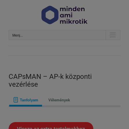
Kihagyás
Menj...
CAPsMAN – AP-k központi
vezérlése
Tanfolyam
Vélemények
Vissza az extra tartalmakhoz