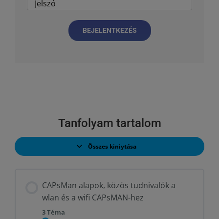
BEJELENTKEZÉS
Tanfolyam tartalom
Összes kiniytása
Lecke
CAPsMan alapok, közös tudnivalók a
wlan és a wifi CAPsMAN-hez
3 Téma