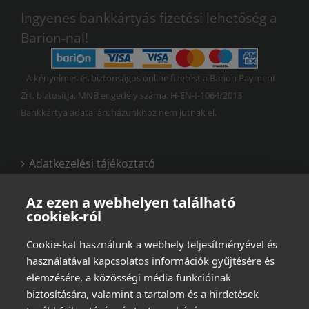
Ingyenes bankkártyás fizetési lehetőség a
Barion-nal!
A kényelmes és biztonságos online fizetést a Barion Payment
Zrt. biztosítja, MNB engedély száma: H-EN-I-1064/2013
Bankkártya adatai áruházunkhoz nem jutnak el.
Adatkezelési tájékoztató
Vásárlási és felhasználási feltételek
Az ezen a webhelyen található
cookiek-ról
Cookie-kat használunk a webhely teljesítményével és
használatával kapcsolatos információk gyűjtésére és
elemzésére, a közösségi média funkcióinak
biztosítására, valamint a tartalom és a hirdetések