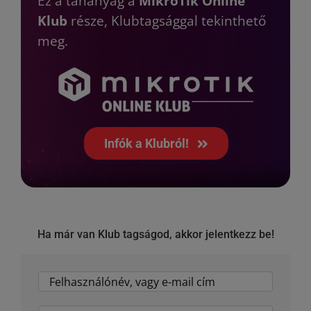
Ez a tananyag a
MikroTik Online
Klub
része, Klubtagsággal tekinthető
meg.
Infók a Klubról!
Ha már van Klub tagságod, akkor jelentkezz be!