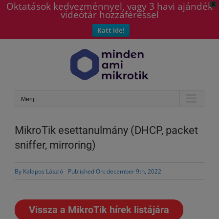
Oktatások kedvezménnyel, vagy 3 havi ajándék
X
videótár hozzáféréssel
Katt ide!
Kihagyás
Menj...
MikroTik esettanulmány (DHCP, packet
sniffer, mirroring)
By
Kalapos László
Published On: december 9th, 2022
Vissza a MikroTik hírek listájára