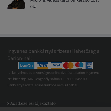
MikroTik videós tartalomkészítő 2015
óta.
Ingyenes bankkártyás fizetési lehetőség a
Barion-nal!
A kényelmes és biztonságos online fizetést a Barion Payment
Zrt. biztosítja, MNB engedély száma: H-EN-I-1064/2013
Bankkártya adatai áruházunkhoz nem jutnak el.
Adatkezelési tájékoztató