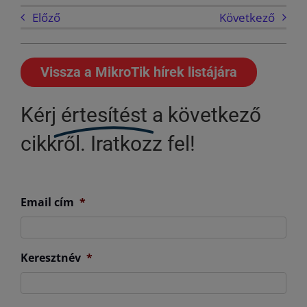
Előző
Következő
Vissza a MikroTik hírek listájára
Kérj
értesítést
a következő
cikkről. Iratkozz fel!
Email cím
*
Keresztnév
*