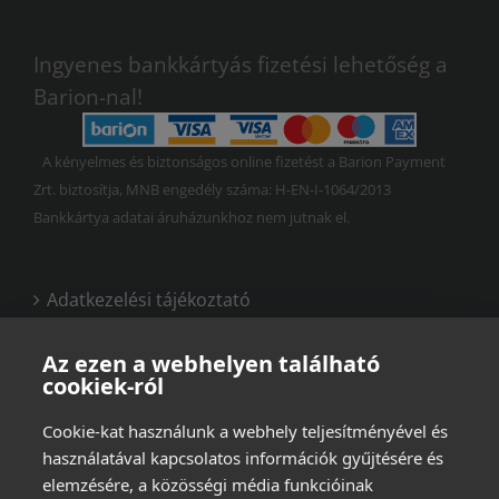
Ingyenes bankkártyás fizetési lehetőség a
Barion-nal!
A kényelmes és biztonságos online fizetést a Barion Payment
Zrt. biztosítja, MNB engedély száma: H-EN-I-1064/2013
Bankkártya adatai áruházunkhoz nem jutnak el.
Adatkezelési tájékoztató
Vásárlási és felhasználási feltételek
Az ezen a webhelyen található
cookiek-ról
Cookie-kat használunk a webhely teljesítményével és
használatával kapcsolatos információk gyűjtésére és
elemzésére, a közösségi média funkcióinak