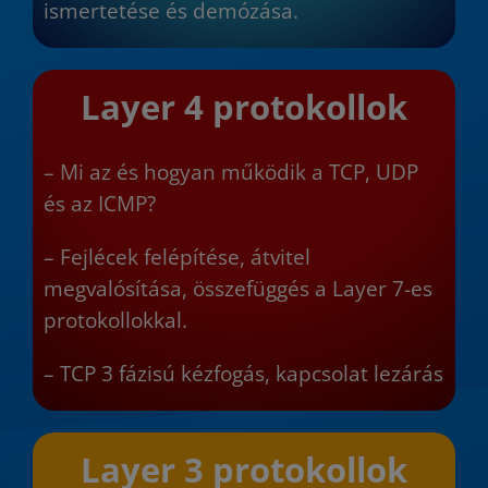
ismertetése és demózása.
Layer 4 protokollok
– Mi az és hogyan működik a TCP, UDP
és az ICMP?
– Fejlécek felépítése, átvitel
megvalósítása, összefüggés a Layer 7-es
protokollokkal
.
– TCP 3 fázisú kézfogás, kapcsolat lezárás
Layer 3 protokollok