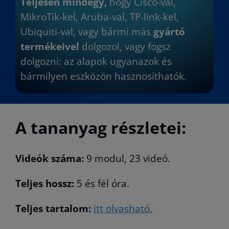
Teljesen mindegy,
hogy Cisco-val,
MikroTik-kel, Aruba-val, TP-link-kel,
Ubiquiti-val, vagy bármi más
gyártó
termékeivel
dolgozol, vagy fogsz
dolgozni: az alapok ugyanazok és
bármilyen eszközön hasznosíthatók.
A tananyag részletei:
Videók száma:
9 modul, 23 videó.
Teljes hossz:
5 és fél óra.
Teljes tartalom:
itt olvasható.