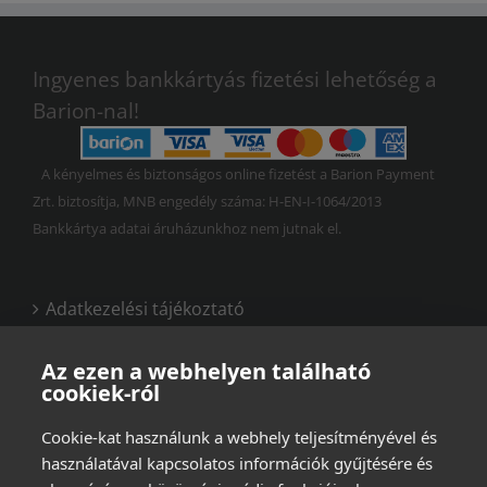
Ingyenes bankkártyás fizetési lehetőség a
Barion-nal!
A kényelmes és biztonságos online fizetést a Barion Payment
Zrt. biztosítja, MNB engedély száma: H-EN-I-1064/2013
Bankkártya adatai áruházunkhoz nem jutnak el.
Adatkezelési tájékoztató
Vásárlási és felhasználási feltételek
Az ezen a webhelyen található
cookiek-ról
Cookie-kat használunk a webhely teljesítményével és
használatával kapcsolatos információk gyűjtésére és