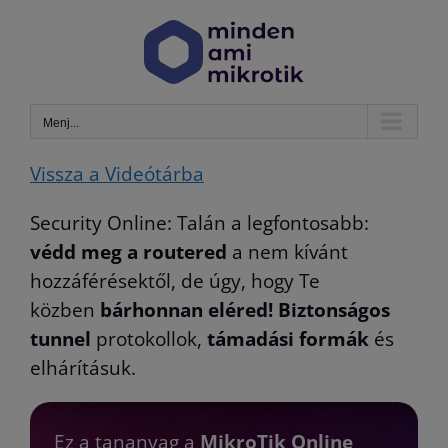
Kihagyás
Menj...
Vissza a Videótárba
Security Online: Talán a legfontosabb:
védd meg a routered
a nem kívánt
hozzáférésektől, de úgy, hogy Te
közben
bárhonnan eléred! Biztonságos
tunnel
protokollok,
támadási formák
és
elhárításuk.
Ez a tananyag a
MikroTik Online