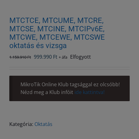
MTCTCE, MTCUME, MTCRE,
MTCSE, MTCINE, MTCIPv6E,
MTCWE, MTCEWE, MTCSWE
oktatás és vizsga
Original
Current
999.990
Ft
Elfogyott
1.159.910
Ft
+ áfa
price
price
was:
is:
1.159.910 Ft.
999.990 Ft.
MikroTik Online Klub tagsággal ez olcsóbb!
Nézd meg a Klub infóit
ide kattintva!
Kategória:
Oktatás