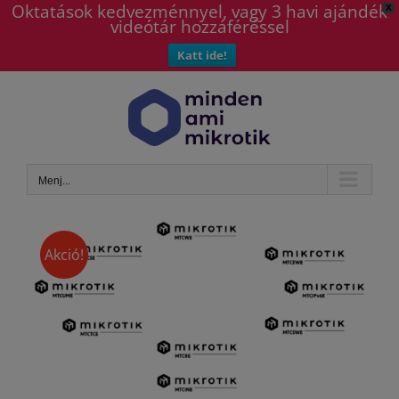
Oktatások kedvezménnyel, vagy 3 havi ajándék
X
videótár hozzáféréssel
Katt ide!
Kihagyás
Menj...
Akció!