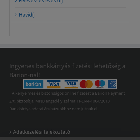
Féléves- és éves díj
Havidíj
Ingyenes bankkártyás fizetési lehetőség a
Barion-nal!
A kényelmes és biztonságos online fizetést a Barion Payment
Zrt. biztosítja, MNB engedély száma: H-EN-I-1064/2013
Bankkártya adatai áruházunkhoz nem jutnak el.
Adatkezelési tájékoztató