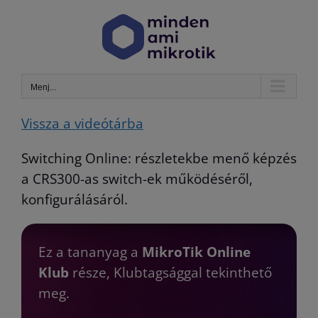
Kihagyás
Menj...
Vissza a videótárba
Switching Online: részletekbe menő képzés
a CRS300-as switch-ek működéséről,
konfigurálásáról.
Ez a tananyag a
MikroTik Online
Klub
része, Klubtagsággal tekinthető
meg.