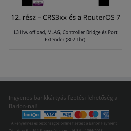
12. rész – CRS3xx és a RouterOS 7
L3 Hw. offload, MLAG, Controller Bridge és Port
Extender (802.1br).
Ingyenes bankkártyás fizetési lehetőség a
Barion-nal!
A kényelmes és biztonságos online fizetést a Barion Payment
Zrt. biztosítja, MNB engedély száma: H-EN-I-1064/2013