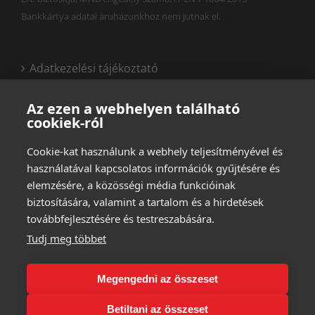
Bankkártya adatai áruházunkhoz nem jutnak el.
Adatkezelési tájékoztató
Vásárlási és felhasználási feltételek
Az ezen a webhelyen található
cookiek-ról
Cookie-kat használunk a webhely teljesítményével és
használatával kapcsolatos információk gyűjtésére és
elemzésére, a közösségi média funkcióinak
biztosítására, valamint a tartalom és a hirdetések
továbbfejlesztésére és testreszabására.
Tudj meg többet
Megengedni az összeset
Betiltani az összeset