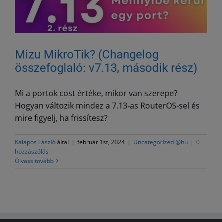
Mizu MikroTik? (Changelog
összefoglaló: v7.13, második rész)
Mi a portok cost értéke, mikor van szerepe?
Hogyan változik mindez a 7.13-as RouterOS-sel és
mire figyelj, ha frissítesz?
Kalapos László
által
|
február 1st, 2024
|
Uncategorized @hu
|
0
hozzászólás
Olvass tovább