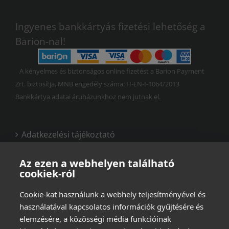
Ingyenes bankkártyás fizetési lehetőség a
Barion-nal!
A kényelmes és biztonságos online fizetést a Barion Payment
Zrt. biztosítja, MNB engedély száma: H-EN-I-1064/2013
Bankkártya adatai áruházunkhoz nem jutnak el.
Adatkezelési tájékoztató
Vásárlási és felhasználási feltételek
Az ezen a webhelyen található
cookiek-ról
Cookie-kat használunk a webhely teljesítményével és
használatával kapcsolatos információk gyűjtésére és
elemzésére, a közösségi média funkcióinak