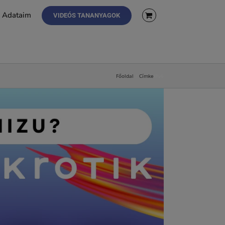
Adataim
VIDEÓS TANANYAGOK
Főoldal
Címke
IPv6