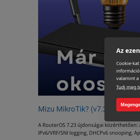
Az ezen
Cookie-kat
információ
valamint a 
Tudj meg t
Megenge
Mizu MikroTik? (v7.23)
A RouterOS 7.23 újdonságai közérthetően:
IPv6/VRF/SNI logging, DHCPv6 snooping, Ap