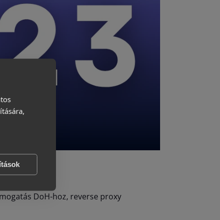
atos
ítására,
ítások
ámogatás DoH-hoz, reverse proxy