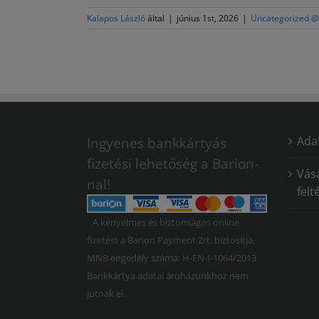
Kalapos László
által
|
június 1st, 2026
|
Uncategorized 
Adat
Ingyenes bankkártyás
fizetési lehetőség a Barion-
Vásá
nal!
felt
A kényelmes és biztonságos online
fizetést a Barion Payment Zrt. biztosítja,
MNB engedély száma: H-EN-I-1064/2013
Bankkártya adatai áruházunkhoz nem
jutnak el.