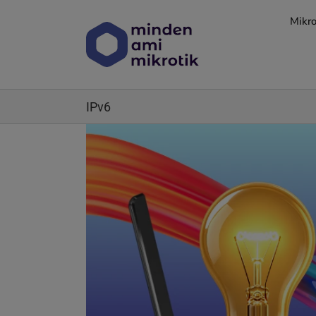
Kihagyás
Mikro
IPv6