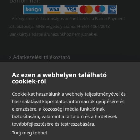
Barion-nal!
A kényelmes és biztonságos online fizetést a Barion Payment
Zrt. biztosítja, MNB engedély száma: H-EN-I-1064/2013
Bankkártya adatai áruházunkhoz nem jutnak el.
Adatkezelési tájékoztató
Vásárlási és felhasználási feltételek
Az ezen a webhelyen található
cookiek-ról
Cookie-kat használunk a webhely teljesítményével és
használatával kapcsolatos információk gyűjtésére és
elemzésére, a közösségi média funkcióinak
biztosítására, valamint a tartalom és a hirdetések
továbbfejlesztésére és testreszabására.
Tudj meg többet