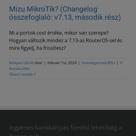
Mizu MikroTik? (Changelog
összefoglaló: v7.13, második rész)
Mi a portok cost értéke, mikor van szerepe?
Hogyan változik mindez a 7.13-as RouterOS-sel és
mire figyelj, ha frissítesz?
Kalapos László
által
|
február 1st, 2024
|
Uncategorized @hu
|
0
hozzászólás
Olvass tovább
Ingyenes bankkártyás fizetési lehetőség a