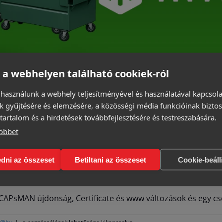
 a webhelyen található cookiek-ról
 használunk a webhely teljesítményével és használatával kapcsol
k gyűjtésére és elemzésére, a közösségi média funkcióinak biztos
tartalom és a hirdetések továbbfejlesztésére és testreszabására.
öbbet
dni az összeset
Betiltani az összeset
Cookie-beáll
i CAPsMAN újdonság, Certificate és www változások és egy c
Mizu