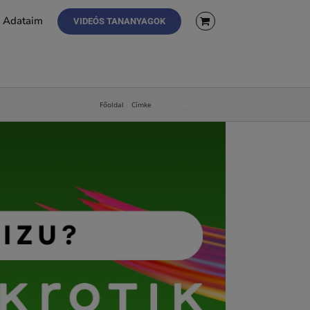
Adataim
VIDEÓS TANANYAGOK
Főoldal
Címke
local forwarding mode