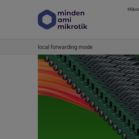
Kihagyás
Mikro
local forwarding mode