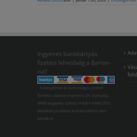
Kalapos László
által
|
január 15th, 2026
|
Uncategorized
Adat
Ingyenes bankkártyás
fizetési lehetőség a Barion-
Vásá
nal!
felt
A kényelmes és biztonságos online
fizetést a Barion Payment Zrt. biztosítja,
MNB engedély száma: H-EN-I-1064/2013
Bankkártya adatai áruházunkhoz nem
jutnak el.