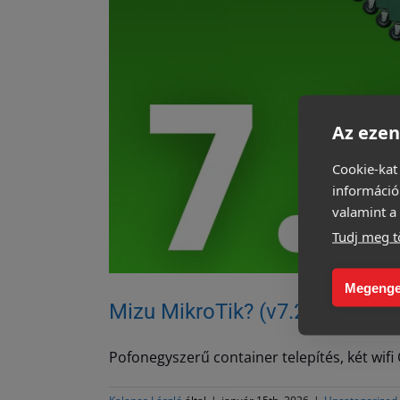
Az ezen
Cookie-kat
információ
valamint a 
Tudj meg t
Megenge
Mizu MikroTik? (v7.21)
Pofonegyszerű container telepítés, két wif