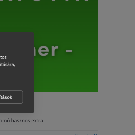
atos
ítására,
ítások
somó hasznos extra.