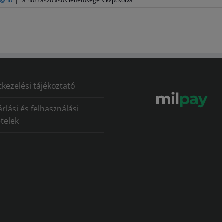
 @hu
|
a hozzászólások lehetősége kikapcsolva
MikroTik?
(v7.21)
bejegyzéshez
kezelési tájékoztató
rlási és felhasználási
ételek