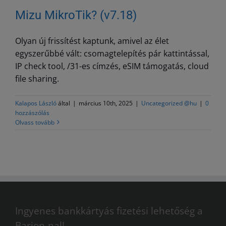
Mizu MikroTik? (v7.18)
Olyan új frissítést kaptunk, amivel az élet
egyszerűbbé vált: csomagtelepítés pár kattintással,
IP check tool, /31-es címzés, eSIM támogatás, cloud
file sharing.
Kalapos László
által
|
március 10th, 2025
|
Uncategorized @hu
|
0
hozzászólás
Olvass tovább
Ingyenes bankkártyás fizetési lehetőség a
Barion-nal!