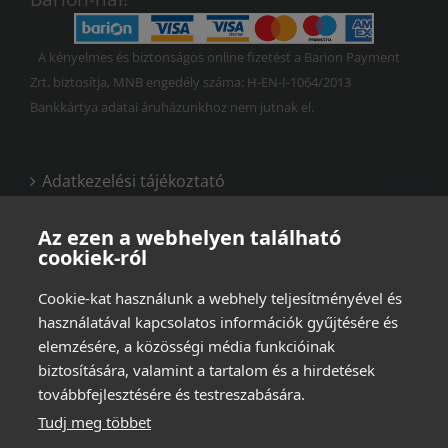
A kényelmes és biztonságos online fizetést a Barion Payment
Zrt. biztosítja, MNB engedély száma: H-EN-I-1064/2013
Bankkártya adatai áruházunkhoz nem jutnak el.
Adatkezelési tájékoztató
Vásárlási és felhasználási feltételek
Az ezen a webhelyen található
cookiek-ról
Cookie-kat használunk a webhely teljesítményével és
használatával kapcsolatos információk gyűjtésére és
elemzésére, a közösségi média funkcióinak
biztosítására, valamint a tartalom és a hirdetések
továbbfejlesztésére és testreszabására.
Tudj meg többet