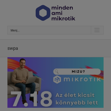
Kihagyás
Menj...
swpa