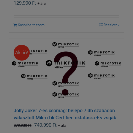
129.990
Ft
+ áfa
Kosárba teszem
Részletek
Akció!
Jolly Joker 7-es csomag: belépő 7 db szabadon
választott MikroTik Certified oktatásra + vizsgák
Original
Current
749.990
Ft
879.930
Ft
+ áfa
price
price