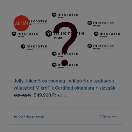
Akció!
Jolly Joker 5-ös csomag: belépő 5 db szabadon
választott MikroTik Certified oktatásra + vizsgák
Original
Current
549.990
Ft
637.450
Ft
+ áfa
price
price
was:
is:
637.450 Ft.
549.990 Ft.
Kosárba teszem
Részletek