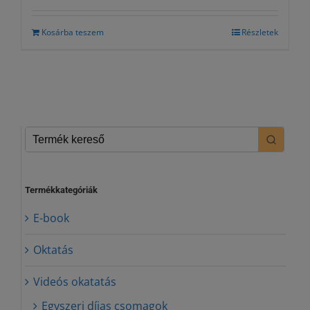
was:
is:
879.930 Ft.
749.990 Ft.
Kosárba teszem
Részletek
Termékkategóriák
E-book
Oktatás
Videós okatatás
Egyszeri díjas csomagok