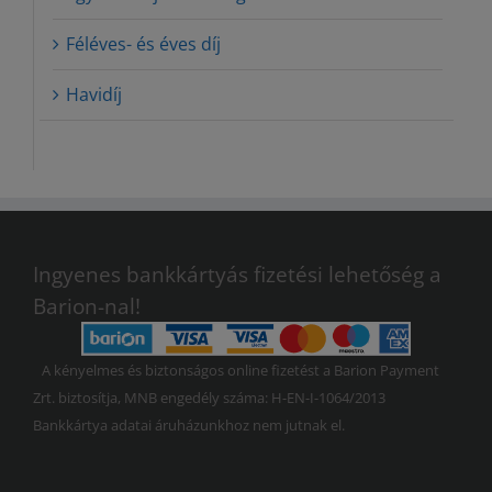
Féléves- és éves díj
Havidíj
Ingyenes bankkártyás fizetési lehetőség a
Barion-nal!
A kényelmes és biztonságos online fizetést a Barion Payment
Zrt. biztosítja, MNB engedély száma: H-EN-I-1064/2013
Bankkártya adatai áruházunkhoz nem jutnak el.