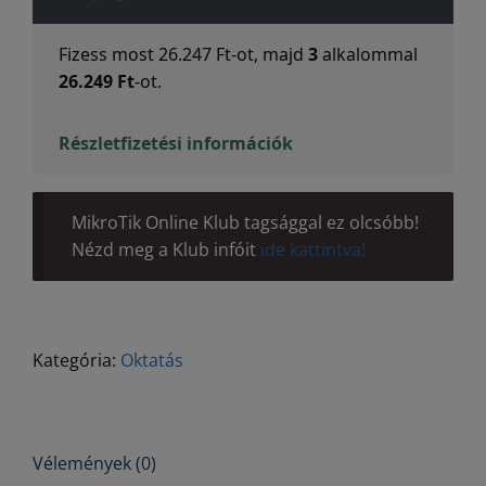
Fizess most
26.247
Ft
-ot, majd
3
alkalommal
26.249
Ft
-ot.
Részletfizetési információk
MikroTik Online Klub tagsággal ez olcsóbb!
Nézd meg a Klub infóit
ide kattintva!
Kategória:
Oktatás
Vélemények (0)