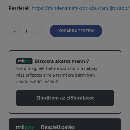
Részletek:
https://mindenamimikrotik.hu/tanuljtovabb/
KOSÁRBA TESZEM
MikroTik
Certified
Traffic
Control
Biztosra akarsz menni?
Engineer
Nézd meg, elérhető-e számodra a milpay
(MTCTCE)
részletfizetés erre a termékre bármilyen
oktatás
elköteleződés nélkül!
+
vizsga
Elindítom az előbírálatot
mennyiség
Részletfizetés