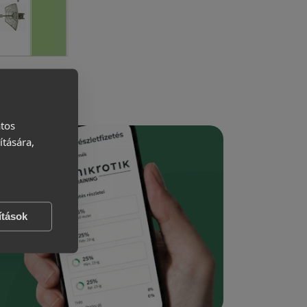
atos
ítására,
ítások