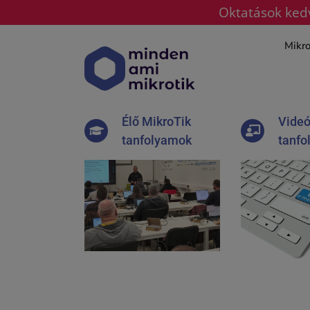
Oktatások kedv
Kihagyás
Mikro
Élő MikroTik
Videó
tanfolyamok
tanfo