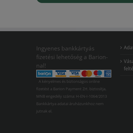
Adat
Ingyenes bankkártyás
fizetési lehetőség a Barion-
Vásá
nal!
felt
A kényelmes és biztonságos online
fizetést a Barion Payment Zrt. biztosítja,
MNB engedély száma: H-EN-I-1064/2013
Bankkártya adatai áruházunkhoz nem
jutnak el.