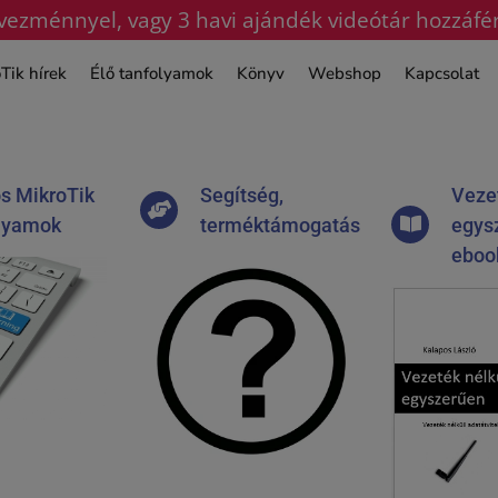
ezménnyel, vagy 3 havi ajándék videótár hozzáfé
Tik hírek
Élő tanfolyamok
Könyv
Webshop
Kapcsolat
s MikroTik
Segítség,
Vezet
lyamok
terméktámogatás
egys
eboo