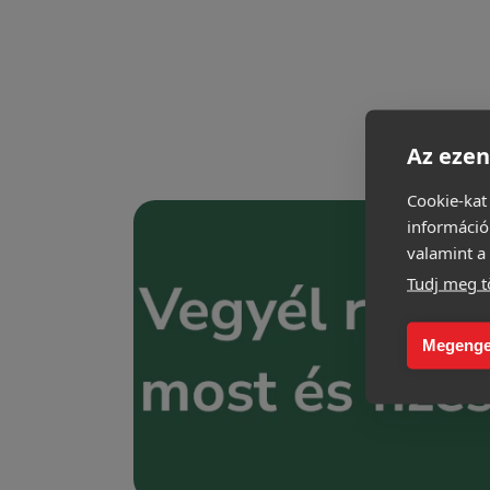
Az ezen
Cookie-kat
információ
valamint a 
Tudj meg t
Megenge