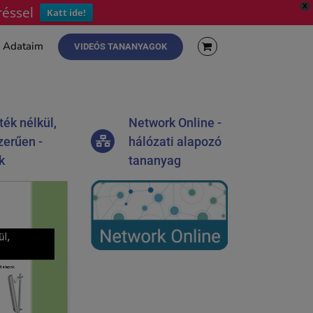
X
réssel
Katt ide!
Adataim
VIDEÓS TANANYAGOK
ék nélkül,
Network Online -
zerűen -
hálózati alapozó
k
tananyag