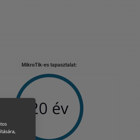
MikroTik-es tapasztalat:
20 év
atos
ítására,