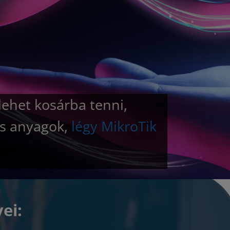
lehet kosárba tenni,
ós anyagok,
légy MikroTik
ei: