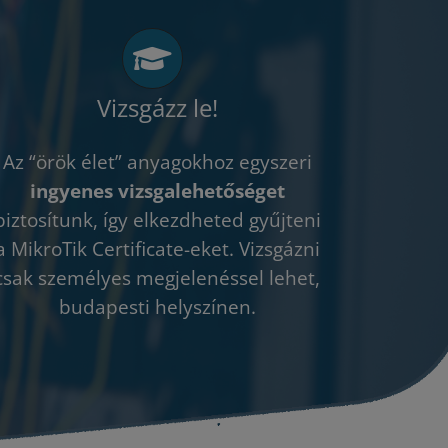
Vizsgázz le!
Az “örök élet” anyagokhoz egyszeri
ingyenes vizsgalehetőséget
biztosítunk, így elkezdheted gyűjteni
a MikroTik Certificate-eket. Vizsgázni
csak személyes megjelenéssel lehet,
budapesti helyszínen.