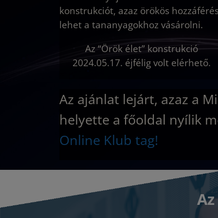
konstrukciót, azaz örökös hozzáférés
lehet a tananyagokhoz vásárolni.
Az “Örök élet” konstrukció
2024.05.17. éjfélig volt elérhető.
Az ajánlat lejárt, azaz a
helyette a főoldal nyíli
Online Klub tag!
Az