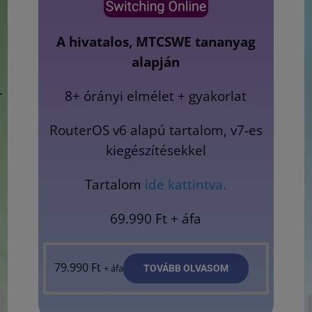
A hivatalos, MTCSWE tananyag
alapján
.
8+ órányi elmélet + gyakorlat
RouterOS v6 alapú tartalom, v7-es
kiegészítésekkel
Tartalom
ide kattintva.
69.990 Ft + áfa
79.990
Ft
+ áfa
TOVÁBB OLVASOM