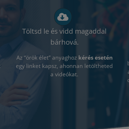
Töltsd le és vidd magaddal
bárhová.
Az “örök élet” anyaghoz
kérés esetén
t
egy linket kapsz, ahonnan letöltheted
a videókat.