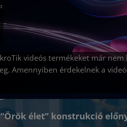
t
 MikroTik videós termékeket már nem 
k meg. Amennyiben érdekelnek a vide
“Örök élet” konstrukció előny