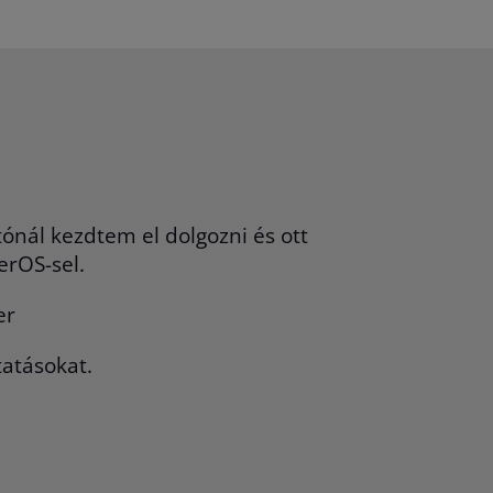
tónál kezdtem el dolgozni és ott
erOS-sel.
er
tatásokat.