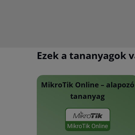
Ezek a tananyagok v
MikroTik Online – alapozó
tananyag