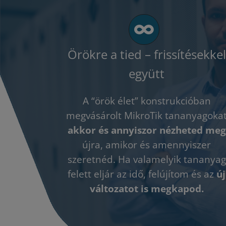
Örökre a tied – frissítésekkel
együtt
A “örök élet” konstrukcióban
megvásárolt MikroTik tananyagoka
akkor és annyiszor
nézheted meg
újra, amikor és amennyiszer
szeretnéd. Ha valamelyik tananyag
felett eljár az idő, felújítom és az
új
változatot is megkapod.