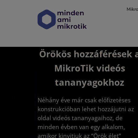
Kihagyás
Mikro
Örökös hozzáférések 
MikroTik videós
tananyagokhoz
Néhány éve már csak előfizetéses
konstrukcióban lehet hozzájutni az
oldal videós tananyagaihoz, de
minden évben van egy alkalom,
amikor kinyitjuk az “Örök élet”