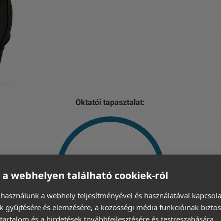
Oktatói tapasztalat:
16 év
 a webhelyen található cookiek-ról
 használunk a webhely teljesítményével és használatával kapcsol
k gyűjtésére és elemzésére, a közösségi média funkcióinak biztos
tartalom és a hirdetések továbbfejlesztésére és testreszabására.