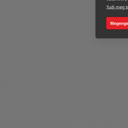
Tudj meg t
Megenge