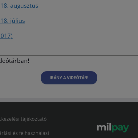
018. augusztus
18. július
2017)
ideótárban!
IRÁNY A VIDEÓTÁR!
kezelési tájékoztató
rlási és felhasználási