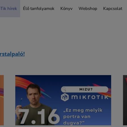
Tik hírek
Élő tanfolyamok
Könyv
Webshop
Kapcsolat
rstalpaló!
Winbox 4 béta
Uncategorized @hu