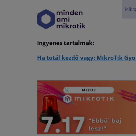
Kihagyás
Mikro
Ingyenes tartalmak:
Ha totál kezdő vagy: MikroTik Gyo
v7.17)
Mizu MikroTik? (v7.16)
hu
Uncategorized @hu