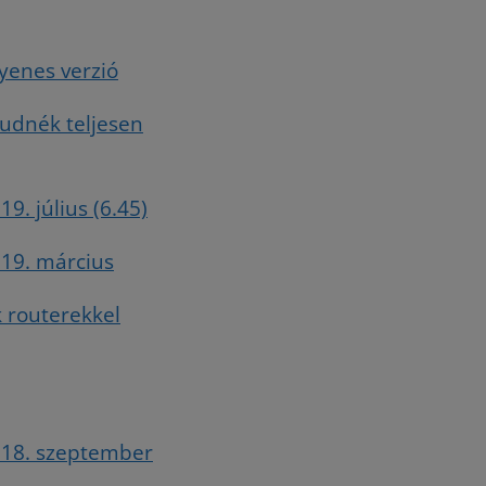
gyenes verzió
tudnék teljesen
9. július (6.45)
019. március
k routerekkel
2018. szeptember