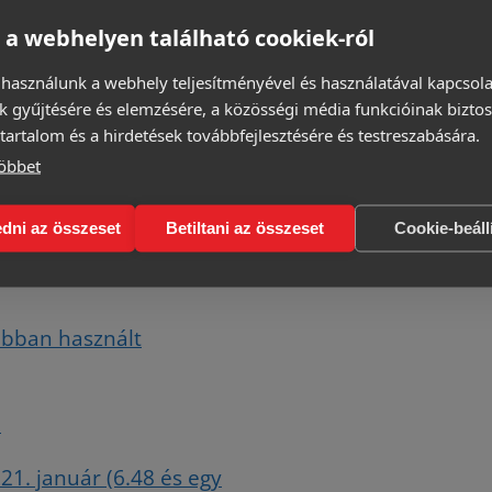
 a webhelyen található cookiek-ról
 használunk a webhely teljesítményével és használatával kapcsol
k gyűjtésére és elemzésére, a közösségi média funkcióinak biztos
tartalom és a hirdetések továbbfejlesztésére és testreszabására.
öbbet
as switch-ekben.
dni az összeset
Betiltani az összeset
Cookie-beáll
abban használt
n
21. január (6.48 és egy