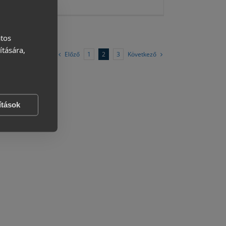
atos
ítására,
Előző
Következő
1
2
3
ítások