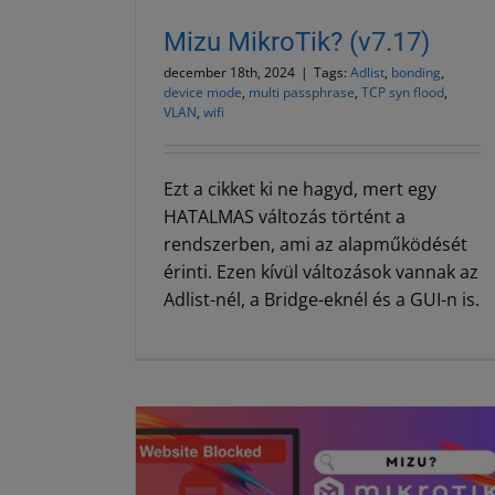
Mizu MikroTik? (v7.17)
december 18th, 2024
|
Tags:
Adlist
,
bonding
,
device mode
,
multi passphrase
,
TCP syn flood
,
VLAN
,
wifi
Ezt a cikket ki ne hagyd, mert egy
HATALMAS változás történt a
rendszerben, ami az alapműködését
érinti. Ezen kívül változások vannak az
Adlist-nél, a Bridge-eknél és a GUI-n is.