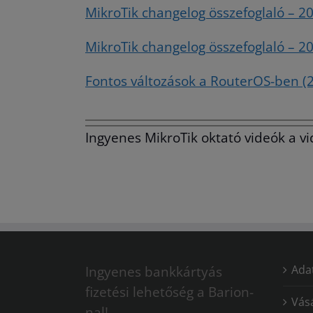
MikroTik changelog összefoglaló – 2
MikroTik changelog összefoglaló – 20
Fontos változások a RouterOS-ben (
Ingyenes MikroTik oktató videók a v
Adat
Ingyenes bankkártyás
fizetési lehetőség a Barion-
Vásá
nal!