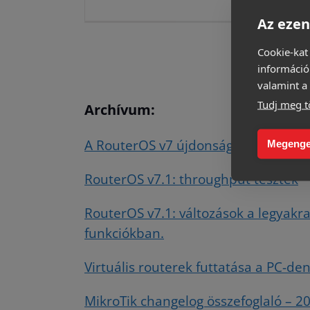
Az ezen
Cookie-kat
információ
valamint a 
Tudj meg t
Archívum:
A RouterOS v7 újdonságai a CRS300-
Megenge
RouterOS v7.1: throughput tesztek
RouterOS v7.1: változások a legyakr
funkciókban.
Virtuális routerek futtatása a PC-de
MikroTik changelog összefoglaló – 20