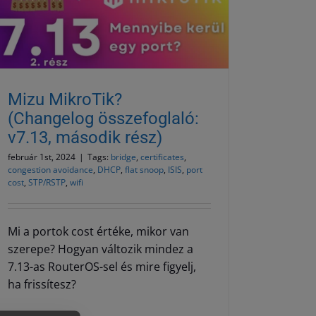
Mizu MikroTik?
(Changelog összefoglaló:
v7.13, második rész)
február 1st, 2024
|
Tags:
bridge
,
certificates
,
congestion avoidance
,
DHCP
,
flat snoop
,
ISIS
,
port
cost
,
STP/RSTP
,
wifi
Mi a portok cost értéke, mikor van
szerepe? Hogyan változik mindez a
7.13-as RouterOS-sel és mire figyelj,
ha frissítesz?