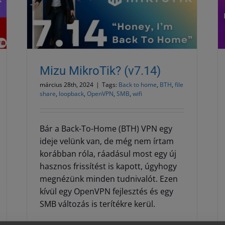
Mizu MikroTik? (Changelog
összefoglaló: v7.13, második rész)
Uncategorized @hu
Mizu MikroTik? (v7.14)
március 28th, 2024
|
Tags:
Back to home
,
BTH
,
file
share
,
loopback
,
OpenVPN
,
SMB
,
wifi
Bár a Back-To-Home (BTH) VPN egy
ideje velünk van, de még nem írtam
korábban róla, ráadásul most egy új
hasznos frissítést is kapott, úgyhogy
megnézünk minden tudnivalót. Ezen
kívül egy OpenVPN fejlesztés és egy
SMB változás is terítékre kerül.