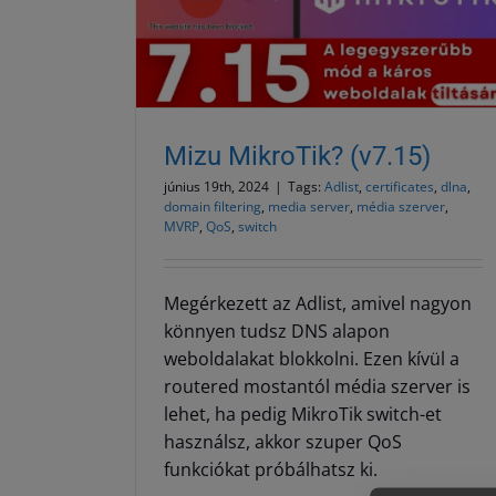
v7.15)
Mizu MikroTik? (v7.14)
hu
Uncategorized @hu
Mizu MikroTik? (v7.15)
június 19th, 2024
|
Tags:
Adlist
,
certificates
,
dlna
,
domain filtering
,
media server
,
média szerver
,
MVRP
,
QoS
,
switch
Megérkezett az Adlist, amivel nagyon
könnyen tudsz DNS alapon
weboldalakat blokkolni. Ezen kívül a
routered mostantól média szerver is
lehet, ha pedig MikroTik switch-et
használsz, akkor szuper QoS
funkciókat próbálhatsz ki.