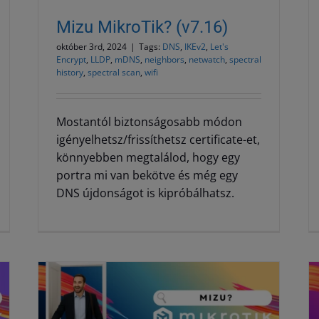
Mizu MikroTik? (v7.16)
október 3rd, 2024
|
Tags:
DNS
,
IKEv2
,
Let's
Encrypt
,
LLDP
,
mDNS
,
neighbors
,
netwatch
,
spectral
history
,
spectral scan
,
wifi
Mostantól biztonságosabb módon
igényelhetsz/frissíthetsz certificate-et,
könnyebben megtalálod, hogy egy
portra mi van bekötve és még egy
DNS újdonságot is kipróbálhatsz.