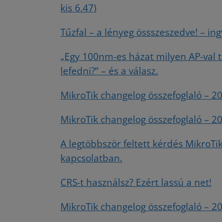
kis 6.47)
Tűzfal – a lényeg össszeszedve! – in
„Egy 100nm-es házat milyen AP-val 
lefedni?” – és a válasz.
MikroTik changelog összefoglaló – 201
MikroTik changelog összefoglaló – 2
A legtöbbször feltett kérdés MikroTi
kapcsolatban.
CRS-t használsz? Ezért lassú a net!
MikroTik changelog összefoglaló – 